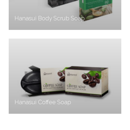
Hanasui Body Scrub Soap
Hanasui Coffee Soap