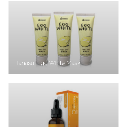
Hanasui Egg White Mask