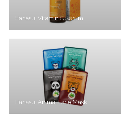
Hanasui Vitamin C Serum
Hanasui Animal Face Mask