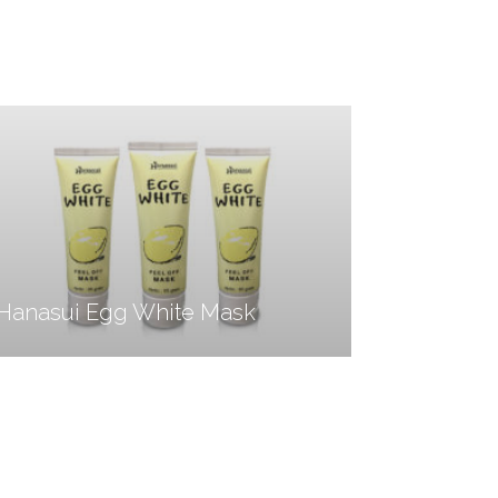
Hanasui Egg White Mask