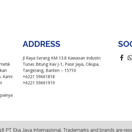
ADDRESS
SO
Jl Raya Serang KM 13.8 Kawasan Industri
metik
Tunas Bitung Kav J-1, Pasir Jaya, Cikupa,
akan
Tangerang, Banten – 15710
n. Kami
+6221 59661818
n
+6221 59661919
apainya
8 PT Eka Jaya Internasional. Trademarks and brands are res